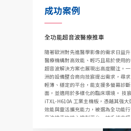
成功案例
成功案例
成功案例
成功案例
全功能超音波醫療推車
清除刺青雷射機
生物血液/DNA 分析系統
AI 醫療測量終端機
隨著歐洲對先進醫學影像的需求日益升
一家來自歐洲的醫療設備整合商，近期
技宸與一家知名的日本企業打造生物血
土耳其客戶的AI 驅動醫療測量終端專
醫療機構對高效能、輕巧且易於使用的
找一款輕薄型、無風扇且高穩定性的嵌
液/DNA 分析系統。技宸的嵌入式主機
用技宸的嵌入式電腦快速收集關鍵健康
超音波解決方案也展現出高度關注。一
解決方案，用於整合至其空間有限的清
其適應性和擴展性而脫穎而出，具備適
據，如體溫、血氧飽和度、心電圖、血
洲的設備整合商向技宸提出需求，尋求
青雷射機中。該系統需符合靜音、節能
業需求的附加卡槽。它擁有多個可配置
體質指數。它利用 AI 協助數據收集，
輕薄、穩定的平台，能支援多螢幕診斷
元周邊整合能力等臨床應用條件。 技
口，使其靈活銜接各種必需設備，例如
康資訊系統（HIS）無縫整合。
面，並適用於多樣化的臨床環境。 技
此需求提供了 QBiP-N97A 無風扇嵌
機和掃描器。此外，產品穩定可靠，使
iTXL-H610A 工業主機板，憑藉其強
腦。該設備搭載 Intel® N97 處理器
命長的特性，也減少了客戶需要經常更
效能與靈活擴充能力，被選為全功能行
低功耗運行的同時，提供優異的運算效
成本，使其成為高級醫療分析任務的首
音波推車的核心控制平台。該系統支援
其超薄機身與無風扇設計，可輕鬆嵌入
Intel® Core™ 處理器，提供流暢的
級設備中。此外，QBiP-N97A 提供豐