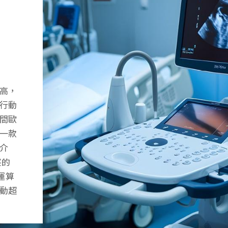
高，
在尋
案，運
行動
入式
板因
數
間歐
除刺
合專
壓和
一款
與多
端
並與健
介
宸針對
影印
宸的
入式電
用壽
大運算
，在保持
新的
動超
能。
選。
醫療
影像處理
富的