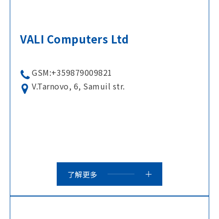
VALI Computers Ltd
GSM:+359879009821
V.Tarnovo, 6, Samuil str.
了解更多