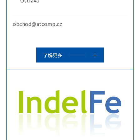
Ostrava
obchod@atcomp.cz
了解更多