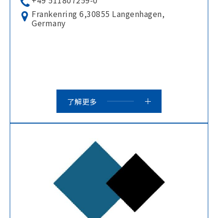
+49 511807259-0
Frankenring 6,30855 Langenhagen,
Germany
了解更多