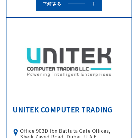
了解更多
UNITEK COMPUTER TRADING
Office 903D Ibn Battuta Gate Offices,
Sheik Zayed Road, Dubai, U.A.E.