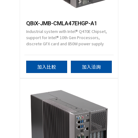
QBiX-JMB-CMLA47EHGP-A1
Industrial system with Intel® Q470E Chipset,
support for Intel® 10th Gen Processors,
discrete GFX card and 850W power supply
加入比較
加入洽詢