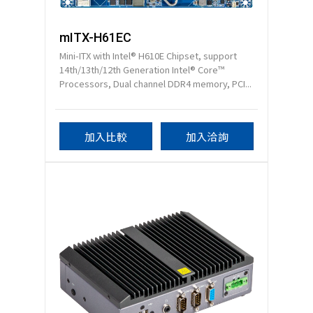
mITX-H61EC
Mini-ITX with Intel® H610E Chipset, support
14th/13th/12th Generation Intel® Core™
Processors, Dual channel DDR4 memory, PCI...
加入比較
加入洽詢