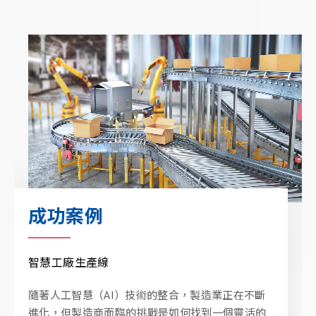
成功案例
成功案例
成功案例
智慧工廠生產線
AGV/AMR應用
遠程控制系統
隨著人工智慧（AI）技術的整合，製造業正在不斷
技宸成功將其高效能主機板整合於日本某大型物流
技宸與亞洲一間自動化公司合作，協助建置了遠端
進化，但製造商面臨的挑戰是如何找到一個靈活的
公司的AGV(自動導引車)/AMR(自主移動機器人)
控制管理 (RCM) 系統以加強無塵室的管理，無須在