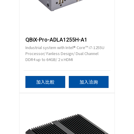
QBiX-Pro-ADLA1255H-A1
Industrial system with Intel® Core™ i7-1255U
Processor/ Fanless Design/ Dual Channel
DDR4 up to 64GB/ 2 x HDMI
加入比較
加入洽詢