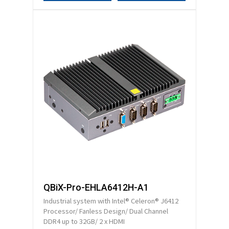
QBiX-Pro-EHLA6412H-A1
Industrial system with Intel® Celeron® J6412
Processor/ Fanless Design/ Dual Channel
DDR4 up to 32GB/ 2 x HDMI