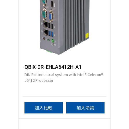
QBiX-DR-EHLA6412H-A1
DIN Rail industrial system with Intel® Celeron®
J6412 Processor
加入比較
加入洽詢