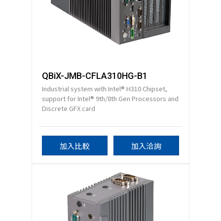
QBiX-JMB-CFLA310HG-B1
Industrial system with Intel® H310 Chipset,
support for Intel® 9th/8th Gen Processors and
Discrete GFX card
加入比較
加入洽詢