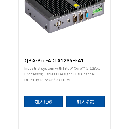
QBiX-Pro-ADLA1235H-A1
Industrial system with Intel® Core™ i5-1235U
Processor/ Fanless Design/ Dual Channel
DDR4 up to 64GB/ 2 x HDMI
加入比較
加入洽詢