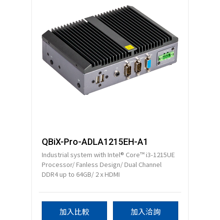
QBiX-Pro-ADLA1215EH-A1
Industrial system with Intel® Core™ i3-1215UE
Processor/ Fanless Design/ Dual Channel
DDR4 up to 64GB/ 2 x HDMI
加入比較
加入洽詢