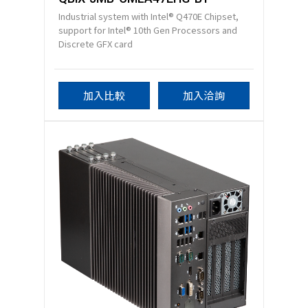
Industrial system with Intel® Q470E Chipset,
support for Intel® 10th Gen Processors and
Discrete GFX card
加入比較
加入洽詢