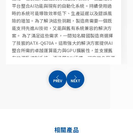
平台整合AI功能與現有的自動化系統。持續使用過
中。這些自動化運載車輛和機器人憑藉技宸主機板
現場就能夠監看無塵室內的設備狀況，進而降低進
時的系統可能導致效率低下、生產延遲以及錯誤風
的強大運算能力和穩定性，實現了高度精確的路徑
出無塵室的頻率、提升工作效率並維持嚴格的安全
險的增加。為了解決這些挑戰，製造商需要一個既
規劃和物品搬運。它們能夠自主導航，穿梭於倉庫
協議。遠端控制管理系統提供高效能運算能力和遠
能支持先進AI技術，又能與舊有系統兼容的解決方
的狹窄通道，靈活地完成貨物的分揀和運輸任務，
端控制能力，便於讓作業員和工程師監視和控制設
案。 為了滿足這些需求，一間知名韓國製造商選擇
大幅提升了物流效率。
備。此外，此系統還能夠最大限度地防止機密資料
了技宸的ATX-Q670A。這款強大的解決方案提供AI
傳輸外洩的風險。
整合所需的卓越運算能力與GPU擴展性，並支援舊
有的運動控制系統。透過雙PCI插槽，可安裝多個運
動控制卡，達到穩定且同步的運作。此外，平台擁
有豐富的I/O接口，包括6個COM連接埠和10個USB
埠，確保兼容各種設備和傳感器。其高度的適應性
使其成為新舊自動化系統整合的理想方案。
相關產品