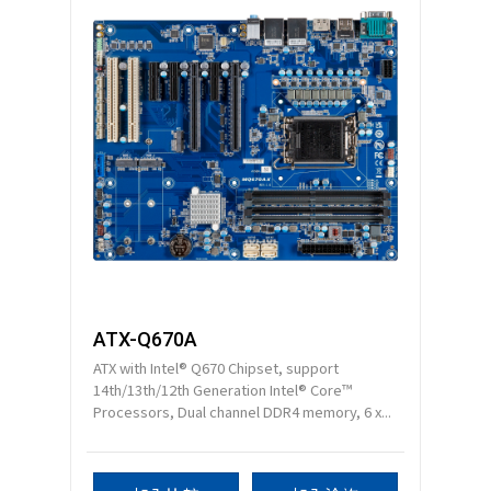
ATX-Q670A
ATX with Intel® Q670 Chipset, support
14th/13th/12th Generation Intel® Core™
Processors, Dual channel DDR4 memory, 6 x...