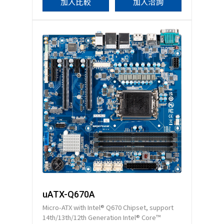
加入比較
加入洽詢
uATX-Q670A
Micro-ATX with Intel® Q670 Chipset, support
14th/13th/12th Generation Intel® Core™