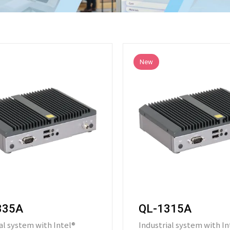
New
335A
QL-1315A
al system with Intel®
Industrial system with In