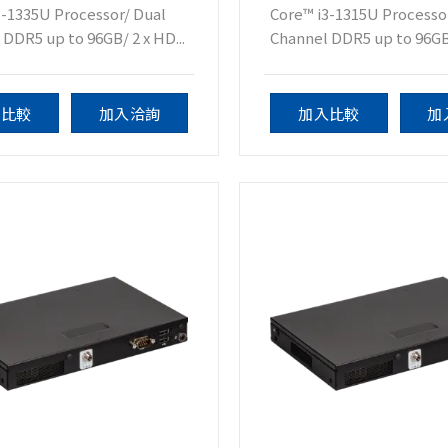
5-1335U Processor/ Dual
Core™ i3-1315U Processo
DDR5 up to 96GB/ 2 x HD...
Channel DDR5 up to 96GB/
入比較
加入洽詢
加入比較
加