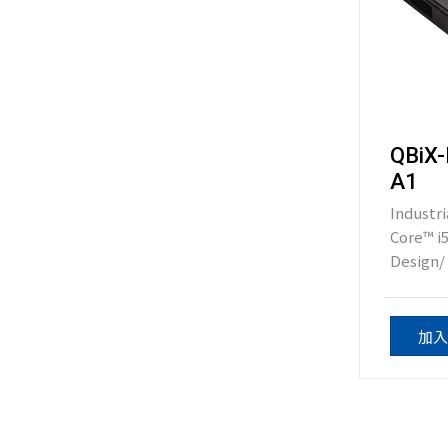
QBiX
A1
Industri
Core™ i
Design/ 
加