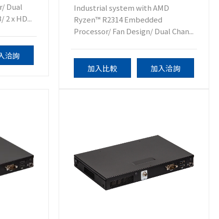
r/ Dual
Industrial system with AMD
 2 x HD...
Ryzen™ R2314 Embedded
Processor/ Fan Design/ Dual Chan...
入洽詢
加入比較
加入洽詢