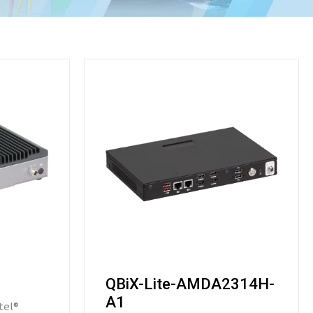
QBiX-Lite-AMDA2314H-
A1
tel®