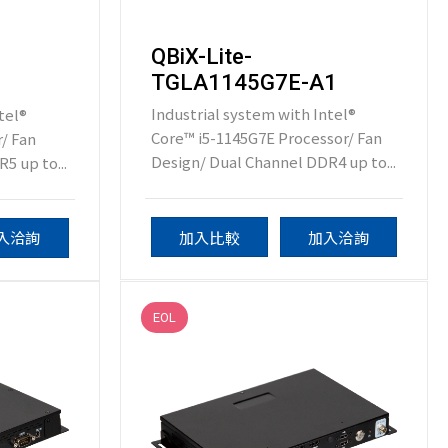
QBiX-Lite-
TGLA1145G7E-A1
Industrial system with Intel®
tel®
Core™ i5-1145G7E Processor/ Fan
/ Fan
Design/ Dual Channel DDR4 up to...
5 up to...
加入比較
加入洽詢
入洽詢
EOL