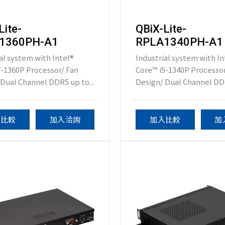
Lite-
QBiX-Lite-
1360PH-A1
RPLA1340PH-A1
al system with Intel®
Industrial system with In
7-1360P Processor/ Fan
Core™ i5-1340P Processor
Dual Channel DDR5 up to...
Design/ Dual Channel DDR
入比較
加入洽詢
加入比較
加