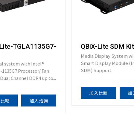
-Lite-TGLA1135G7-
QBiX-Lite SDM Ki
Media Display System wi
Smart Display Module (I
al system with Intel®
SDM) Support
5-1135G7 Processor/ Fan
Dual Channel DDR4 up to...
加入比較
加
入比較
加入洽詢