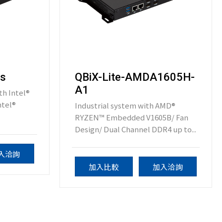
ts
QBiX-Lite-AMDA1605H-
A1
th Intel®
ntel®
Industrial system with AMD®
RYZEN™ Embedded V1605B/ Fan
Design/ Dual Channel DDR4 up to...
入洽詢
加入比較
加入洽詢