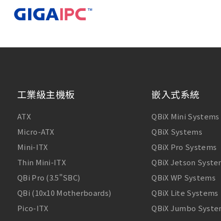
工業級主機板
嵌入式系統
ATX
QBiX Mini Systems
Micro-ATX
QBiX Systems
Mini-ITX
QBiX Pro Systems
Thin Mini-ITX
QBiX Jetson Syste
QBi Pro (3.5"SBC)
QBiX WP Systems
QBi (10x10 Motherboards)
QBiX Lite Systems
Pico-ITX
QBiX Jumbo Syste