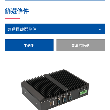
技術支援
篩選條件
企業永續
投資人專區
請選擇篩選條件
聯絡技宸
送出
清除篩選
Copyright ©
2026
技宸股份有限公司GIGAIPC
All Rights
Reserved.