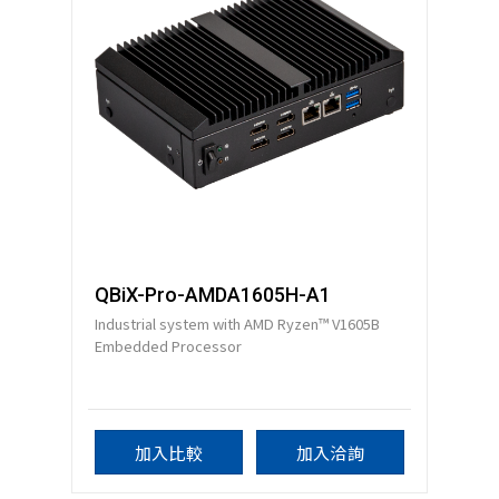
QBiX-Pro-AMDA1605H-A1
Industrial system with AMD Ryzen™ V1605B
Embedded Processor
加入比較
加入洽詢