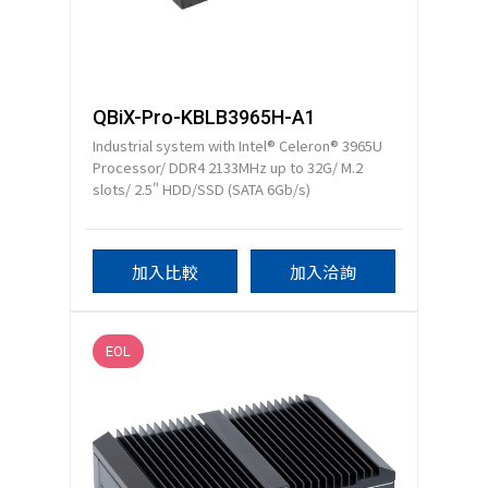
QBiX-Pro-KBLB3965H-A1
Industrial system with Intel® Celeron® 3965U
Processor/ DDR4 2133MHz up to 32G/ M.2
slots/ 2.5" HDD/SSD (SATA 6Gb/s)
加入比較
加入洽詢
EOL