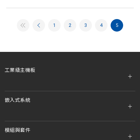
1
2
3
4
5
工業級主機板
嵌入式系統
模組與套件