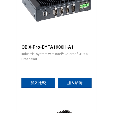
QBiX-Pro-BYTA1900H-A1
Industrial system with Intel® Celeron® J1900
Processor
加入比較
加入洽詢