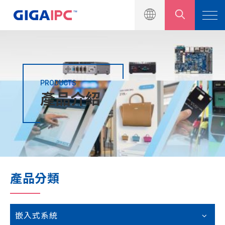
PRODUCTS
產品介紹
產品介紹
工業級主機板
嵌入式系統
模組與套件
產品分類
解決方案
新聞中心
嵌入式系統