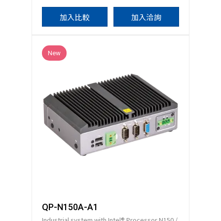
加入比較
加入洽詢
New
QP-N150A-A1
Industrial system with Intel® Processor N150 /