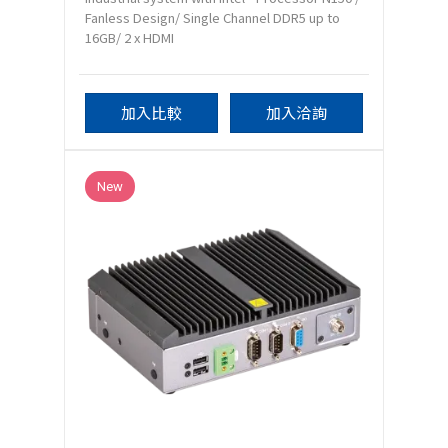
Fanless Design/ Single Channel DDR5 up to
16GB/ 2 x HDMI
加入比較
加入洽詢
New