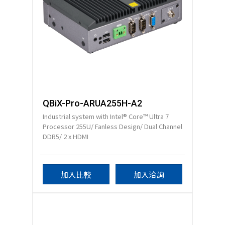
QBiX-Pro-ARUA255H-A2
Industrial system with Intel® Core™ Ultra 7
Processor 255U/ Fanless Design/ Dual Channel
DDR5/ 2 x HDMI
加入比較
加入洽詢