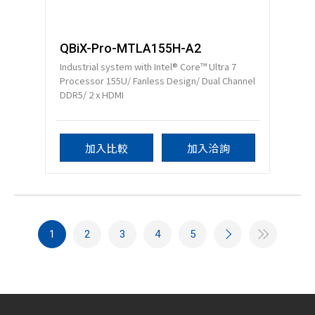
QBiX-Pro-MTLA155H-A2
Industrial system with Intel® Core™ Ultra 7
Processor 155U/ Fanless Design/ Dual Channel
DDR5/ 2 x HDMI
加入比較
加入洽詢
1
2
3
4
5