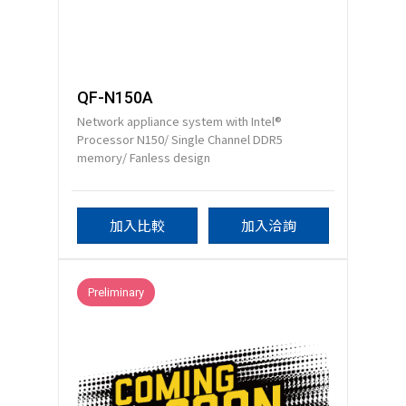
QF-N150A
Network appliance system with Intel®
Processor N150/ Single Channel DDR5
memory/ Fanless design
加入比較
加入洽詢
Preliminary