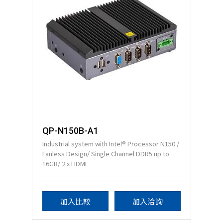
QP-N150B-A1
Industrial system with Intel® Processor N150 /
Fanless Design/ Single Channel DDR5 up to
16GB/ 2 x HDMI
加入比較
加入洽詢