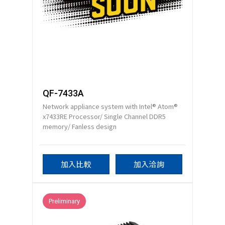
QF-7433A
Network appliance system with Intel® Atom®
x7433RE Processor/ Single Channel DDR5
memory/ Fanless design
加入比較
加入洽詢
Preliminary