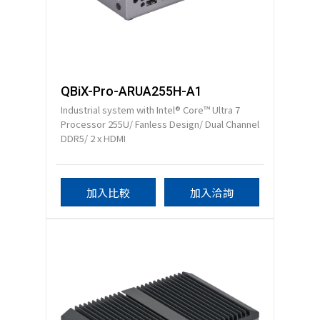
QBiX-Pro-ARUA255H-A1
Industrial system with Intel® Core™ Ultra 7
Processor 255U/ Fanless Design/ Dual Channel
DDR5/ 2 x HDMI
加入比較
加入洽詢