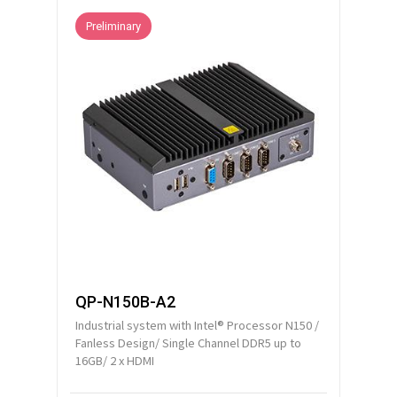
Preliminary
QP-N150B-A2
Industrial system with Intel® Processor N150 /
Fanless Design/ Single Channel DDR5 up to
16GB/ 2 x HDMI