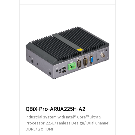
QBiX-Pro-ARUA225H-A2
Industrial system with Intel® Core™ Ultra 5
Processor 225U/ Fanless Design/ Dual Channel
DDR5/ 2 x HDMI