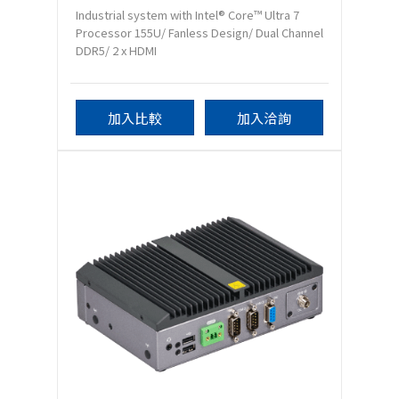
Industrial system with Intel® Core™ Ultra 7
Processor 155U/ Fanless Design/ Dual Channel
DDR5/ 2 x HDMI
加入比較
加入洽詢