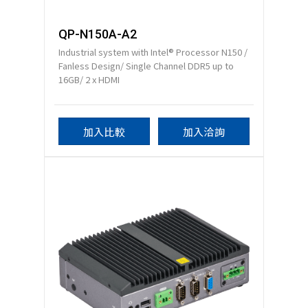
QP-N150A-A2
Industrial system with Intel® Processor N150 /
Fanless Design/ Single Channel DDR5 up to
16GB/ 2 x HDMI
加入比較
加入洽詢