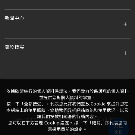
新聞中心
關於技宸
依據歐盟施行的個人資料保護法，我們致力於保護您的個人資料
並提供您對個人資料的掌握。
按一下「全部接受」，代表您允許我們置放 Cookie 來提升您在
本網站上的使用體驗、協助我們分析網站效能和使用狀況，以及
隱私權政策
讓我們投放相關聯的行銷內容。
Copyright ©
2026
技宸股份有限公司GIGAIPC
All Rights
您可以在下方管理 Cookie 設定。 按一下「確認」即代表您同
Reserved.
前往
意採用目前的設定。
比較
Design
by
iBest