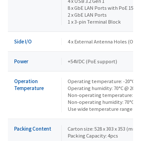
4 x USB 3.2 Gen 1
8 x GbE LAN Ports with PoE 15W/
2 x GbE LAN Ports
1 x 3-pin Terminal Block
Side I/O
4 x External Antenna Holes (Opti
Power
+54VDC (PoE support)
Operation
Operating temperature: -20°C to
Temperature
Operating humidity: 70°C @ 20-
Non-operating temperature: -40°
Non-operating humidity: 70°C @
Use wide temperature range sto
Packing Content
Carton size: 528 x 303 x 353 (mm)
Packing Capacity: 4pcs