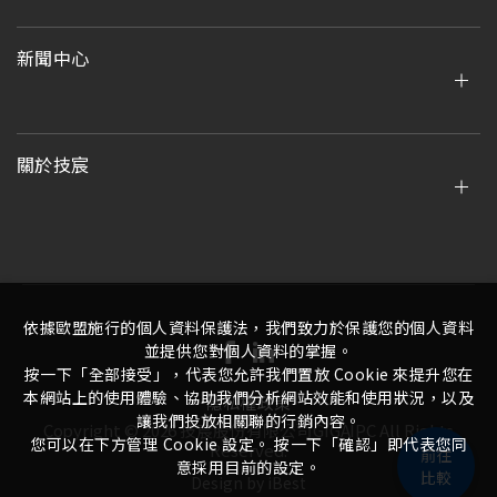
新聞中心
關於技宸
依據歐盟施行的個人資料保護法，我們致力於保護您的個人資料
並提供您對個人資料的掌握。
按一下「全部接受」，代表您允許我們置放 Cookie 來提升您在
本網站上的使用體驗、協助我們分析網站效能和使用狀況，以及
隱私權政策
讓我們投放相關聯的行銷內容。
Copyright ©
2026
技宸股份有限公司GIGAIPC
All Rights
您可以在下方管理 Cookie 設定。 按一下「確認」即代表您同
Reserved.
前往
意採用目前的設定。
比較
Design
by
iBest