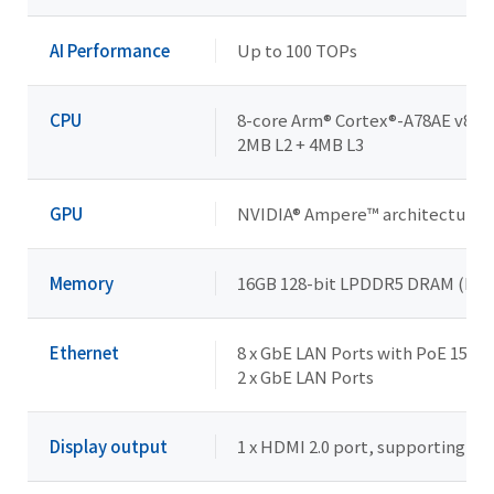
AI Performance
Up to 100 TOPs
CPU
8-core Arm® Cortex®-A78AE v8.2 
2MB L2 + 4MB L3
GPU
NVIDIA® Ampere™ architecture w
Memory
16GB 128-bit LPDDR5 DRAM (Mod
Ethernet
8 x GbE LAN Ports with PoE 15W/
2 x GbE LAN Ports
Display output
1 x HDMI 2.0 port, supporting a