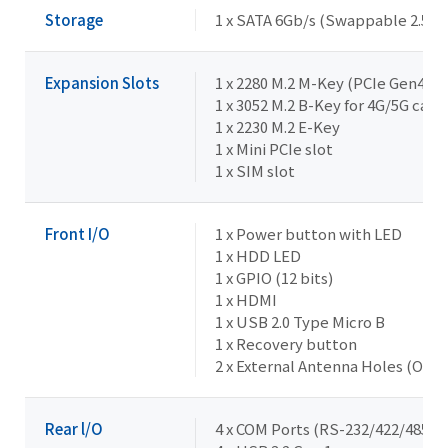
Storage
1 x SATA 6Gb/s (Swappable 2.5"
Expansion Slots
1 x 2280 M.2 M-Key (PCIe Gen4x1)
1 x 3052 M.2 B-Key for 4G/5G card
1 x 2230 M.2 E-Key
1 x Mini PCIe slot
1 x SIM slot
Front I/O
1 x Power button with LED
1 x HDD LED
1 x GPIO (12 bits)
1 x HDMI
1 x USB 2.0 Type Micro B
1 x Recovery button
2 x External Antenna Holes (Opti
Rear l/O
4 x COM Ports (RS-232/422/485)