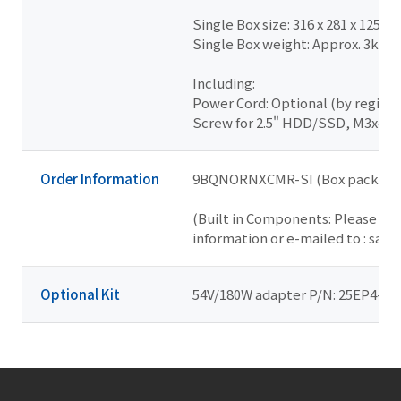
Single Box size: 316 x 281 x 125 (
Single Box weight: Approx. 3kg
Including:
Power Cord: Optional (by region)
Screw for 2.5" HDD/SSD, M3x4L x
Order Information
9BQNORNXCMR-SI (Box packing
(Built in Components: Please con
information or e-mailed to : sal
Optional Kit
54V/180W adapter P/N: 25EP4-101