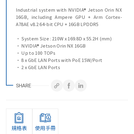
Industrial system with NVIDIA® Jetson Orin NX
16GB, including Ampere GPU + Arm Cortex-
A78AE v8.2 64-bit CPU + 16GB LPDDR5
• System Size : 210W x 169.8D x 55.2H (mm)
• NVIDIA® Jetson Orin NX 16GB
• Up to 100 TOPs
• 8 x GbE LAN Ports with PoE 15W/Port
• 2 x GbE LAN Ports
• Fan-Less system
• AI, NVR, Surveillance Application
SHARE
規格表
使用手冊