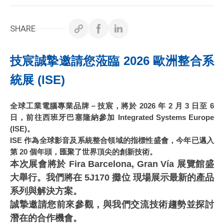
白皮書
技術支援
SHARE
企業永續
技宸誠摯邀請您蒞臨 2026 歐洲整合系
投資人專區
統展 (ISE)
聯絡技宸
全球工業電腦專業品牌－技宸，將於 2026 年 2 月 3 日至 6
日，前往西班牙巴塞隆納參加 Integrated Systems Europe
(ISE)。
ISE 作為全球影音及系統整合領域的指標性盛會，今年已邁入
第 20 個年頭，匯聚了世界頂尖的創新技術。
本次展會將於
Fira Barcelona, Gran Vía
展覽館盛
Copyright ©
2026
技宸股份有限公司GIGAIPC
All Rights
大舉行。我們將在
5J170 攤位
現場展示最新的產品
Reserved.
系列與解決方案。
誠摯邀請您前來參觀，與我們交流技術趨勢並探討
潛在的合作機會。