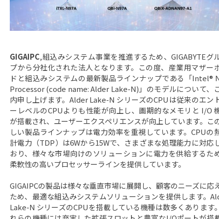
GIGAIPC
,組込みシステム事業を推進するため、GIGABYTEグ
プから分社化された法人となります。この度、産業用マザー
ドと組込みシステムの最新製品ラインナップである「Intel® N
Processor (code name: Alder Lake-N)」のモデルについて
内申し上げます。Alder Lake-N シリーズのCPUは従来のエン
ーレベルのCPUよりも性能が向上し、画期的なメモリと I/O 
が搭載され、ユーザーエクスペリエンスが向上しています。こ
しい製品ラインナップは電力効率を重視しています。CPUの
計電力（TDP）は6Wから15Wで、さまざまな処理能力に対応
おり、様々な市場向けのソリューションに電力を供給するた
柔軟性の高いプロセッサーラインを提供しています。
GIGAIPCの製品は様々な垂直市場に展開し、顧客のニーズに応
ため、最適な組込みシステムソリューションを提供します。Ald
Lake-N シリーズのCPUを搭載している機種は数多くあります
れらの機種には充実した拡張スロットと豊富なI/Oポートが搭