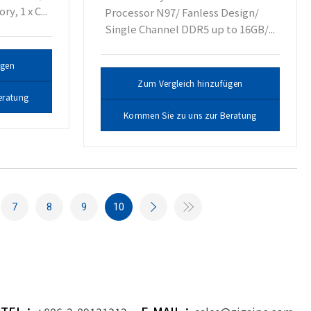
, 1 x C...
Processor N97/ Fanless Design/
Single Channel DDR5 up to 16GB/...
ügen
Zum Vergleich hinzufügen
eratung
Kommen Sie zu uns zur Beratung
7
8
9
10