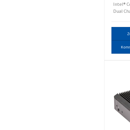
Intel® 
Dual Cha
Z
Komm