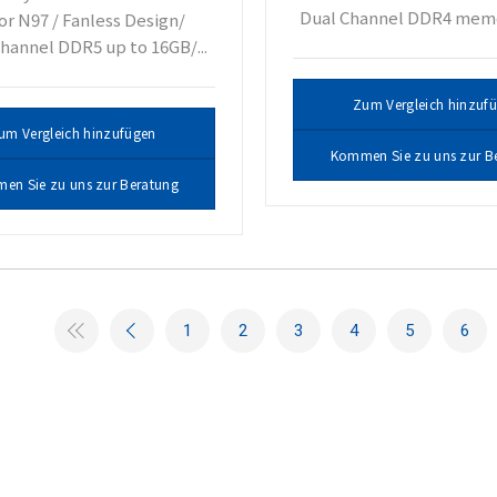
Dual Channel DDR4 memory
or N97 / Fanless Design/
hannel DDR5 up to 16GB/...
Zum Vergleich hinzuf
um Vergleich hinzufügen
Kommen Sie zu uns zur B
en Sie zu uns zur Beratung
1
2
3
4
5
6