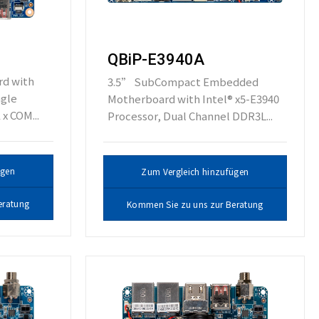
QBiP-E3940A
d with
3.5” SubCompact Embedded
ngle
Motherboard with Intel® x5-E3940
x COM...
Processor, Dual Channel DDR3L...
ügen
Zum Vergleich hinzufügen
eratung
Kommen Sie zu uns zur Beratung