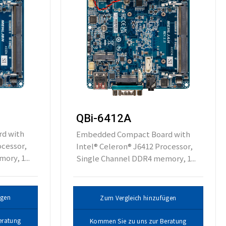
QBi-6412A
d with
Embedded Compact Board with
ocessor,
Intel® Celeron® J6412 Processor,
ory, 1...
Single Channel DDR4 memory, 1...
ügen
Zum Vergleich hinzufügen
eratung
Kommen Sie zu uns zur Beratung