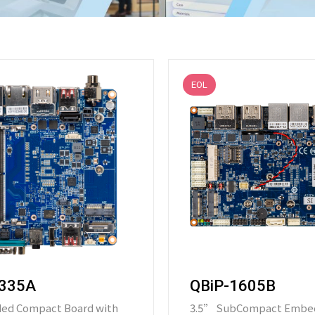
EOL
1335A
QBiP-1605B
ed Compact Board with
3.5” SubCompact Embe