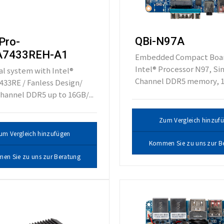
QBi-N97A
Pro-
7433REH-A1
Embedded Compact Boar
Intel® Processor N97, Si
al system with Intel®
Channel DDR5 memory, 1 
433RE / Fanless Design/
hannel DDR5 up to 16GB/...
Zum Vergleich hinzuf
um Vergleich hinzufügen
Kommen Sie zu uns zur B
en Sie zu uns zur Beratung