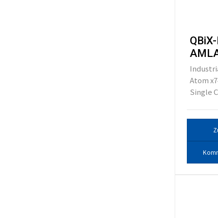
QBiX-
AMLA
Industri
Atom x7
Single C
Z
Komm