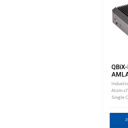
QBiX-
AMLA
Industri
Atom x7
Single C
Z