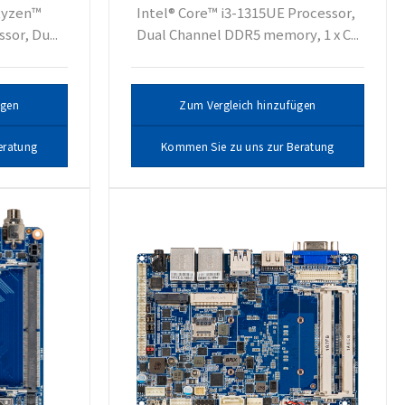
Intel® Core™ i3-1315UE Processor,
Ryzen™
Dual Channel DDR5 memory, 1 x C...
or, Du...
Zum Vergleich hinzufügen
ügen
Kommen Sie zu uns zur Beratung
eratung