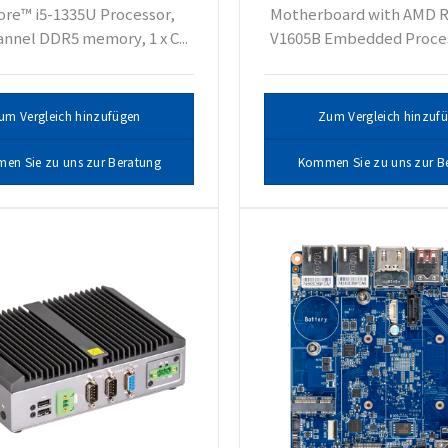
Core™ i5-1335U Processor,
Motherboard with AMD 
nnel DDR5 memory, 1 x C...
V1605B Embedded Process
um Vergleich hinzufügen
Zum Vergleich hinzuf
en Sie zu uns zur Beratung
Kommen Sie zu uns zur B