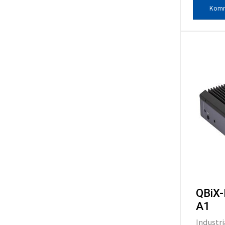
Komm
QBiX
A1
Industri