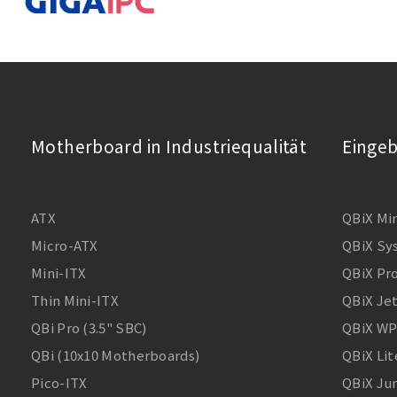
Motherboard in Industriequalität
Einge
ATX
QBiX Mi
Micro-ATX
QBiX Sy
Mini-ITX
QBiX Pr
Thin Mini-ITX
QBiX Je
QBi Pro (3.5" SBC)
QBiX WP
QBi (10x10 Motherboards)
QBiX Li
Pico-ITX
QBiX Ju