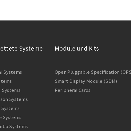
bettete Systeme
Module und Kits
ni Systems
Open Pluggable Specification (OP
stems
Smart Display Module (SDM)
o Systems
Peripheral Cards
tson Systems
 Systems
te Systems
mbo Systems