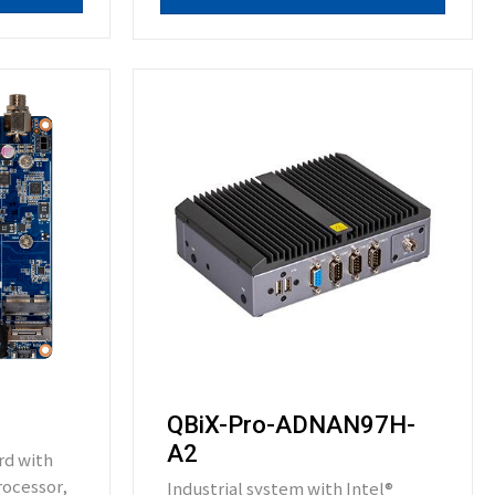
QBiX-Pro-ADNAN97H-
A2
d with
rocessor,
Industrial system with Intel®