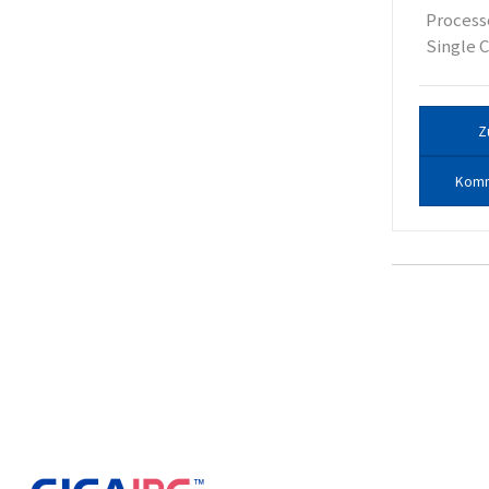
Process
Single C
Z
Komm