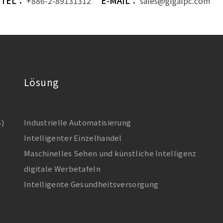
TEL：
E-MAIL：
+886-2-89131312
sales@gigaipc.com
Lösung
S)
Industrielle Automatisierung
Intelligenter Einzelhandel
Maschinelles Sehen und künstliche Intelligenz
digitale Werbetafeln
Intelligente Gesundheitsversorgung