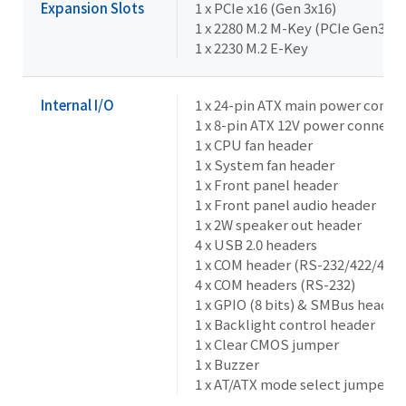
Expansion Slots
1 x PCIe x16 (Gen 3x16)
1 x 2280 M.2 M-Key (PCIe Gen3x4,
1 x 2230 M.2 E-Key
Internal I/O
1 x 24-pin ATX main power conne
1 x 8-pin ATX 12V power connect
1 x CPU fan header
1 x System fan header
1 x Front panel header
1 x Front panel audio header
1 x 2W speaker out header
4 x USB 2.0 headers
1 x COM header (RS-232/422/485)
4 x COM headers (RS-232)
1 x GPIO (8 bits) & SMBus header
1 x Backlight control header
1 x Clear CMOS jumper
1 x Buzzer
1 x AT/ATX mode select jumper