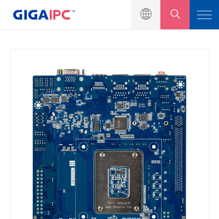
Produkteinführung
Motherboard in Industriequalität
Eingebettete Systeme
Module und Kits
Lösung
Nachrichtenzentrum