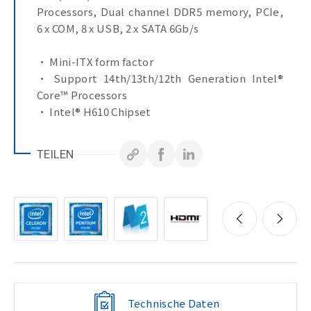
Processors, Dual channel DDR5 memory, PCIe,
6 x COM, 8 x USB, 2 x SATA 6Gb/s
• Mini-ITX form factor
• Support 14th/13th/12th Generation Intel®
Core™ Processors
• Intel® H610 Chipset
• Dual Channel DDR5, 2 x SO-DIMMs
• 1 x 2.5GbE LAN Port
TEILEN
• 1 x GbE LAN Port
• 2 x SATA 6Gb/s Ports
• HDMI, DP, VGA, LVDS for multiple display
• 1 x COM Port (RS-232/422/485 & RI/5V/12V)
• 1 x COM Port (RS-232/422/485)
• 4 x COM Ports (RS-232)
Technische Daten