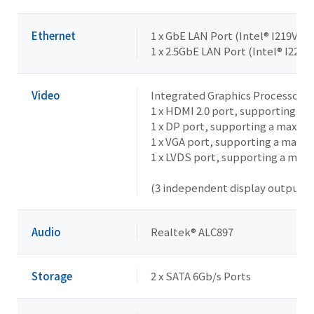
Ethernet
1 x GbE LAN Port (Intel® I219V)
1 x 2.5GbE LAN Port (Intel® I226V
Video
Integrated Graphics Processor -
1 x HDMI 2.0 port, supporting a
1 x DP port, supporting a maxim
1 x VGA port, supporting a maxi
1 x LVDS port, supporting a max
(3 independent display outputs)
Audio
Realtek® ALC897
Storage
2 x SATA 6Gb/s Ports