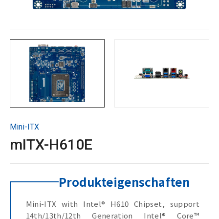
Technische Unterstützung
Kontaktieren Sie GIGAIPC
Copyright ©
2026
GIGAIPC
Alle Rechte vorbehalten.
Mini-ITX
mITX-H610E
Produkteigenschaften
Mini-ITX with Intel® H610 Chipset, support
14th/13th/12th Generation Intel® Core™