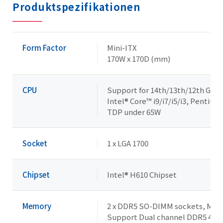
Produktspezifikationen
Form Factor
Mini-ITX
170W x 170D (mm)
CPU
Support for 14th/13th/12th Gene
Intel® Core™ i9/i7/i5/i3, Pentiu
TDP under 65W
Socket
1 x LGA 1700
Chipset
Intel® H610 Chipset
Memory
2 x DDR5 SO-DIMM sockets, Max. 
Support Dual channel DDR5 48