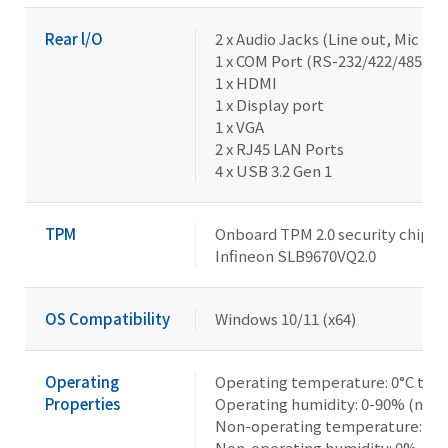
Rear l/O
2 x Audio Jacks (Line out, Mic in)
1 x COM Port (RS-232/422/485 & R
1 x HDMI
1 x Display port
1 x VGA
2 x RJ45 LAN Ports
4 x USB 3.2 Gen 1
TPM
Onboard TPM 2.0 security chip
Infineon SLB9670VQ2.0
OS Compatibility
Windows 10/11 (x64)
Operating
Operating temperature: 0°C to 6
Properties
Operating humidity: 0-90% (non
Non-operating temperature: -40°
Non-operating humidity: 0%-95