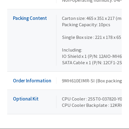
Packing Content
Carton size: 465 x 351 x 217 (mm)
Packing Capacity: 10pcs
Single Box size : 221 x 178 x 65 (
Including:
IO Shield x 1 (P/N: 12AIO-MH610
SATA Cable x 1 (P/N: 12CF1-2SAT
Order Information
9MH610EIMR-SI (Box packing)
Optional Kit
CPU Cooler : 25ST0-037820-Y0R
CPU Cooler Backplate : 12KRH-0