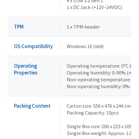
4 x USB 3.2 Gen 1
1 x DC Jack (+12V~24VDC)
TPM
1 x TPM header
OS Compatibility
Windows 10 (x64)
Operating
Operating temperature: 0°C to 6
Properties
Operating humidity: 0-90% (non
Non-operating temperature: -40°
Non-operating humidity: 0%-95
Packing Content
Carton size: 556 x 476 x 244 (mm)
Packing Capacity: 10pcs
Single Box size: 206 x 223 x 105 (
Single Box weight: Approx. 1.0kg