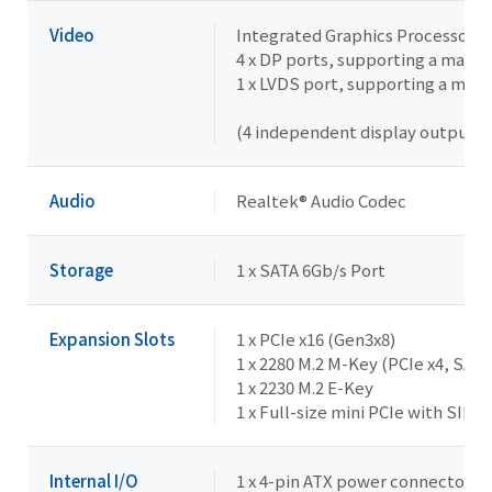
Video
Integrated Graphics Processor -
4 x DP ports, supporting a maxi
1 x LVDS port, supporting a max
(4 independent display outputs)
Audio
Realtek® Audio Codec
Storage
1 x SATA 6Gb/s Port
Expansion Slots
1 x PCIe x16 (Gen3x8)
1 x 2280 M.2 M-Key (PCIe x4, SATA
1 x 2230 M.2 E-Key
1 x Full-size mini PCIe with SIM s
Internal I/O
1 x 4-pin ATX power connector