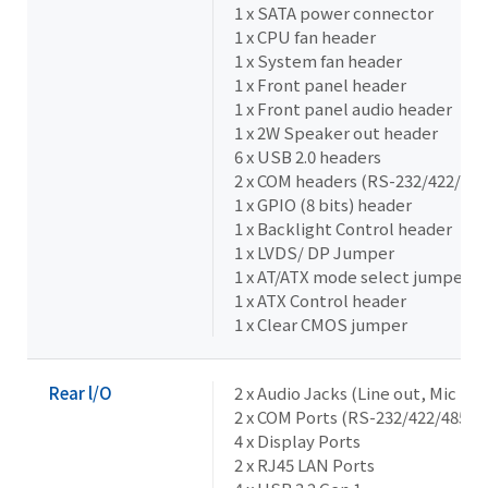
1 x SATA power connector
1 x CPU fan header
1 x System fan header
1 x Front panel header
1 x Front panel audio header
1 x 2W Speaker out header
6 x USB 2.0 headers
2 x COM headers (RS-232/422/485
1 x GPIO (8 bits) header
1 x Backlight Control header
1 x LVDS/ DP Jumper
1 x AT/ATX mode select jumper
1 x ATX Control header
1 x Clear CMOS jumper
Rear l/O
2 x Audio Jacks (Line out, Mic in)
2 x COM Ports (RS-232/422/485 & 
4 x Display Ports
2 x RJ45 LAN Ports