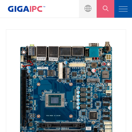
Produkteinführung
Motherboard in Industriequalität
Eingebettete Systeme
Module und Kits
Lösung
Nachrichtenzentrum