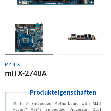
Technische Unterstützung
Kontaktieren Sie GIGAIPC
Copyright ©
2026
GIGAIPC
Alle Rechte vorbehalten.
Mini-ITX
mITX-2748A
Produkteigenschaften
Mini-ITX Embedded Motherboard with AMD
Ryzen™ V2748 Embedded Processor, Dual