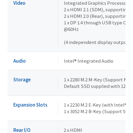
Video
Integrated Graphics Processor - In
2 x HDMI 2.1 (SDM), supporting 
2 x HDMI 2.0 (Rear), supporting
1 x DP 1.4 through USB type C (8
@60Hz
(4 independent display outputs)
Audio
Intel® Integrated Audio
Storage
1 x 2280 M.2 M-Key (Support NVM
Default SSD supplied with 128GB
Expansion Slots
1 x 2230 M.2 E-Key (with Intel® A
1 x 3052 M.2 B-Key (Support 5G)
Rear l/O
2 x HDMI