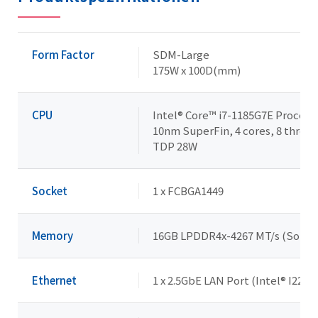
Form Factor
SDM-Large
175W x 100D(mm)
CPU
Intel® Core™ i7-1185G7E Process
10nm SuperFin, 4 cores, 8 thread
TDP 28W
Socket
1 x FCBGA1449
Memory
16GB LPDDR4x-4267 MT/s (Solde
Ethernet
1 x 2.5GbE LAN Port (Intel® I225L