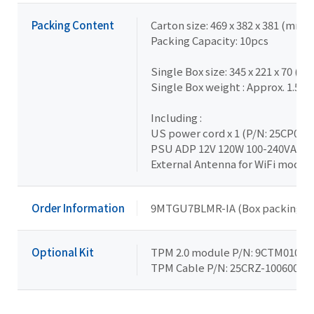
Packing Content
Carton size: 469 x 382 x 381 (mm)
Packing Capacity: 10pcs
Single Box size: 345 x 221 x 70 (m
Single Box weight : Approx. 1.5kg
Including :
US power cord x 1 (P/N: 25CP0-0
PSU ADP 12V 120W 100-240VAC x 
External Antenna for WiFi module
Order Information
9MTGU7BLMR-IA (Box packing)
Optional Kit
TPM 2.0 module P/N: 9CTM010NR
TPM Cable P/N: 25CRZ-100600-S