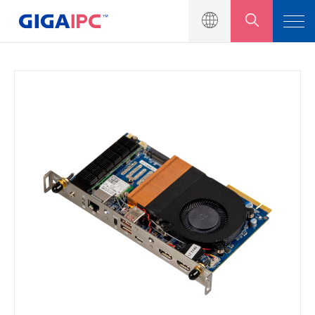
Produkteinführung
Motherboard in Industriequalität
Eingebettete Systeme
Module und Kits
Lösung
Nachrichtenzentrum