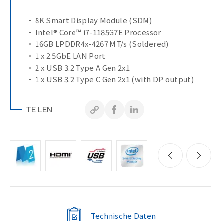
• 8K Smart Display Module (SDM)
• Intel® Core™ i7-1185G7E Processor
• 16GB LPDDR4x-4267 MT/s (Soldered)
• 1 x 2.5GbE LAN Port
• 2 x USB 3.2 Type A Gen 2x1
• 1 x USB 3.2 Type C Gen 2x1 (with DP output)
• 2 x HDMI 2.0
• Environment : Operation 0°C to 55°C
TEILEN
Technische Daten