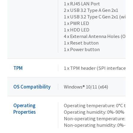
1 x RJ45 LAN Port
2 x USB 3.2 Type A Gen 2x1
1 x USB 3.2 Type C Gen 2x1 (with
1 x PWR LED
1 x HDD LED
4 x External Antenna Holes (Opti
1 x Reset button
1 x Power button
TPM
1 x TPM header (SPI interface)
OS Compatibility
Windows® 10/11 (x64)
Operating
Operating temperature: 0°C to 5
Properties
Operating humidity: 0%-90% (no
Non-operating temperature: -40°
Non-operating humidity: 0%-95