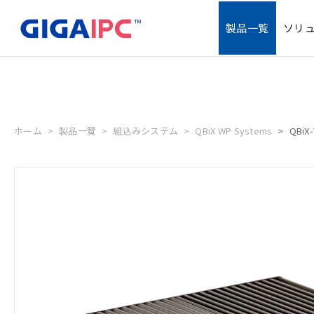
製品一覧
ソリ
ホーム
製品一覽
組込みシステム
QBiX WP Systems
QBiX