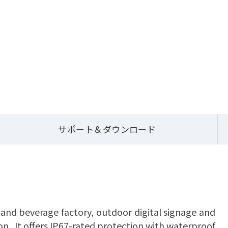
覽
組込みシステム
QBiX WP Systems
QBiX-WP-APLA3940H-A1
サポート＆ダウンロード
d and beverage factory, outdoor digital signage and
n. It offers IP67-rated protection with waterproof