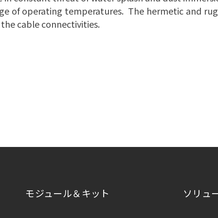
ange of operating temperatures. The hermetic and r
the cable connectivities.
モジュール＆キット
ソリュ