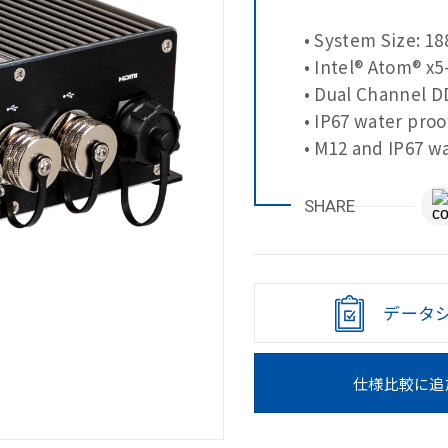
• System Size: 1
• Intel® Atom® x
• Dual Channel D
• IP67 water proo
• M12 and IP67 w
SHARE
データ
仕様比較に追