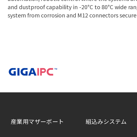
and dustproof capability in -20°C to 80°C wide r
system from corrosion and M12 connectors secure 
産業用マザーボート
組込みシステム