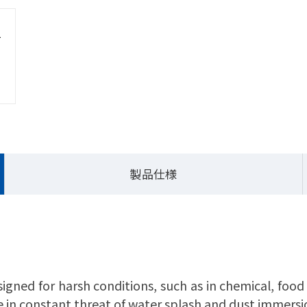
ホーム
製品一
製品仕様
signed for harsh conditions, such as in chemical, foo
in constant threat of water splash and dust immersio