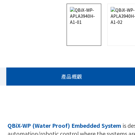
產品概觀
QBiX-WP (Water Proof) Embedded System
is de
automation/robotic control where the systems are 