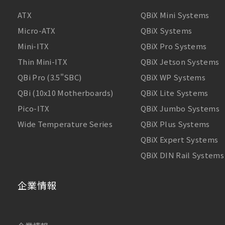
ATX
QBiX Mini Systems
Micro-ATX
QBiX Systems
Mini-ITX
QBiX Pro Systems
Thin Mini-ITX
QBiX Jetson Systems
QBi Pro (3.5"SBC)
QBiX WP Systems
QBi (10x10 Motherboards)
QBiX Lite Systems
Pico-ITX
QBiX Jumbo Systems
Wide Temperature Series
QBiX Plus Systems
QBiX Expert Systems
QBiX DIN Rail Systems
企業情報