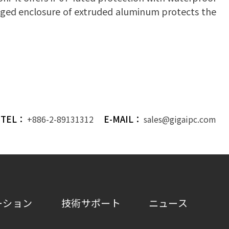
ugged enclosure of extruded aluminum protects the
TEL：
E-MAIL：
+886-2-89131312
sales@gigaipc.com
ーション
技術サポート
ニュース