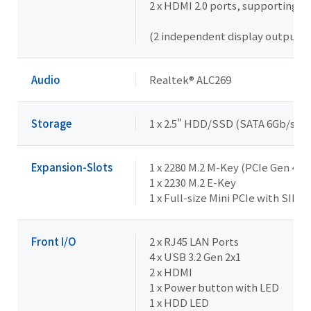
2 x HDMI 2.0 ports, supporting 
(2 independent display outputs)
Audio
Realtek® ALC269
Storage
1 x 2.5" HDD/SSD (SATA 6Gb/s)
Expansion-Slots
1 x 2280 M.2 M-Key (PCIe Gen 4x4
1 x 2230 M.2 E-Key
1 x Full-size Mini PCIe with SIM s
Front I/O
2 x RJ45 LAN Ports
4 x USB 3.2 Gen 2x1
2 x HDMI
1 x Power button with LED
1 x HDD LED