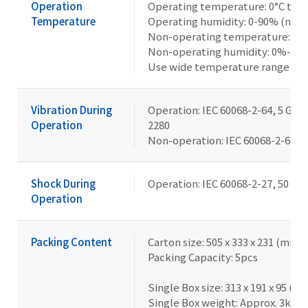
Operation
Operating temperature: 0°C to 5
Temperature
Operating humidity: 0-90% (non
Non-operating temperature: -40°
Non-operating humidity: 0%-95
Use wide temperature range me
Vibration During
Operation: IEC 60068-2-64, 5 Grms
Operation
2280
Non-operation: IEC 60068-2-6, 2 G,
Shock During
Operation: IEC 60068-2-27, 50 G, 
Operation
Packing Content
Carton size: 505 x 333 x 231 (mm)
Packing Capacity: 5pcs
Single Box size: 313 x 191 x 95 (m
Single Box weight: Approx. 3kg