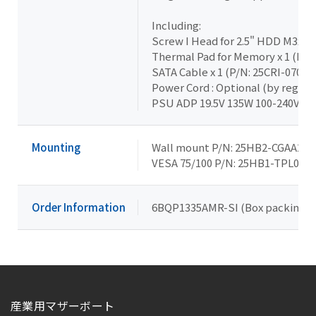
Including:
Screw I Head for 2.5" HDD M3x8L
Thermal Pad for Memory x 1 (P/N
SATA Cable x 1 (P/N: 25CRI-07000
Power Cord : Optional (by region
PSU ADP 19.5V 135W 100-240VAC x
Mounting
Wall mount P/N: 25HB2-CGAA20-C
VESA 75/100 P/N: 25HB1-TPL021-S
Order Information
6BQP1335AMR-SI (Box packing)
産業用マザーボート