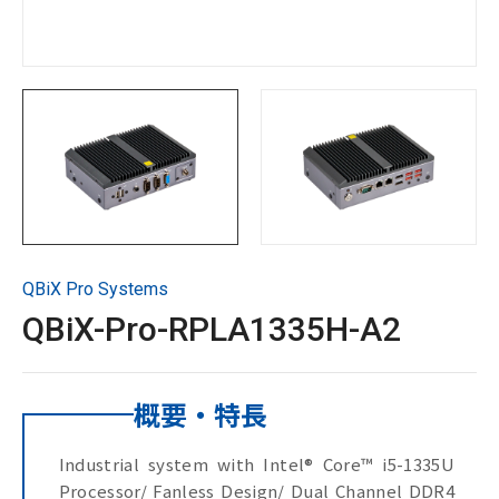
サポート＆ダウンロード
お問い合わせ
Copyright ©
2026
GIGAIPC
All Rights Reserved.
QBiX Pro Systems
QBiX-Pro-RPLA1335H-A2
概要・特長
Industrial system with Intel® Core™ i5-1335U
Processor/ Fanless Design/ Dual Channel DDR4