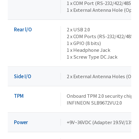
1 x COM Port (RS-232/422/485 & R
1 x External Antenna Hole (Optio
Rear l/O
2 x USB 2.0
2 x COM Ports (RS-232/422/485)
1 x GPIO (8 bits)
1 x Headphone Jack
1 x Screw Type DC Jack
Side I/O
2 x External Antenna Holes (Opti
TPM
Onboard TPM 2.0 security chip
INFINEON SLB9672VU2.0
Power
+9V~36VDC (Adapter 19.5V/135W)