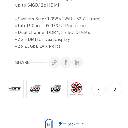
up to 64GB/ 2 x HDMI
• System Size : 178W x 125D x 52.7H (mm)
• Intel® Core™ i5-1335U Processor
• Dual Channel DDR4, 2 x SO-DIMMs
• 2 x HDMI for Dual display
• 2 x 2.5GbE LAN Ports
SHARE
データシート