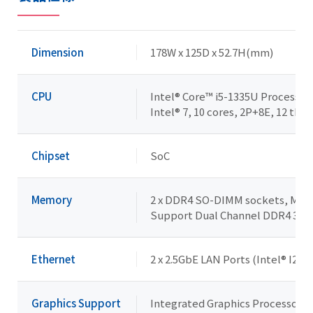
Dimension
178W x 125D x 52.7H(mm)
CPU
Intel® Core™ i5-1335U Processor
Intel® 7, 10 cores, 2P+8E, 12 thre
Chipset
SoC
Memory
2 x DDR4 SO-DIMM sockets, Max. 
Support Dual Channel DDR4 32
Ethernet
2 x 2.5GbE LAN Ports (Intel® I226
Graphics Support
Integrated Graphics Processor - In