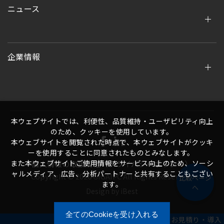
ニュース
企業情報
本ウェプサイトでは、利便性、品質維持・ユーザピリティ向上
のため、クッキーを使用しています。
本ウェブサイトを閲覧された時点で、本ウェブサイトがクッキ
ーを使用することに同意されたものとみなします。
また本ウェブサイトご使用情報をサービス向上のため、ソーシ
個人情報の取扱規程（プライバシーポリシー）
ャルメディア、広告、分析パートナーと共有することもござい
Copyright ©
2026
GIGAIPC
All Rights Reserved.
比較ページ
ます。
へ
Design
by
iBest
全てのCookieを受け入れる
お見積り・導入