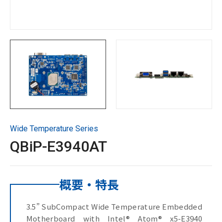
サポート＆ダウンロード
お問い合わせ
Copyright ©
2026
GIGAIPC
All Rights Reserved.
Wide Temperature Series
QBiP-E3940AT
概要・特長
3.5” SubCompact Wide Temperature Embedded
Motherboard with Intel® Atom® x5-E3940