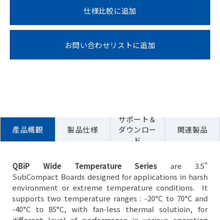
仕様比較に追加
お問い合わせリストに追加
サポート＆
產品概觀
製品仕様
ダウンロー
関連製品
ド
QBiP Wide Temperature Series
are 3.5"
SubCompact Boards designed for applications in harsh
environment or extreme temperature conditions. It
supports two temperature ranges : -20°C to 70°C and
-40°C to 85°C, with fan-less thermal solutioin, for
different level of performance in various operating