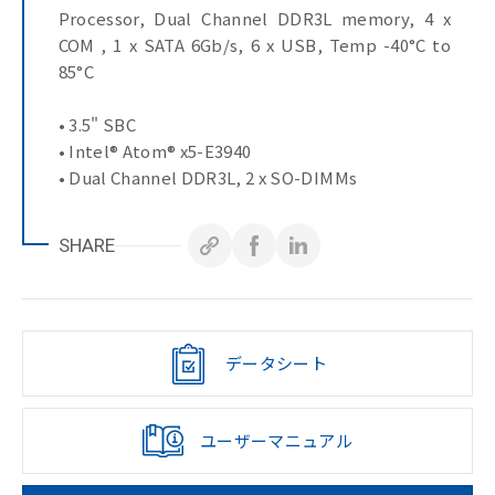
Processor, Dual Channel DDR3L memory, 4 x
COM , 1 x SATA 6Gb/s, 6 x USB, Temp -40°C to
85°C
• 3.5" SBC
• Intel® Atom® x5-E3940
• Dual Channel DDR3L, 2 x SO-DIMMs
• 2 x GbE LAN Ports
• 1 x SATA 6Gb/s Port
SHARE
• M.2 with SATA 6Gb/s
• HDMI, VGA, LVDS ports for multiple display
• 1 x COM Port (RS-232/422/485 & RI/5V/12V)
• 3 x COM Ports (RS-232)
• Wide Temperature Embedded Motherboard
データシート
ユーザーマニュアル