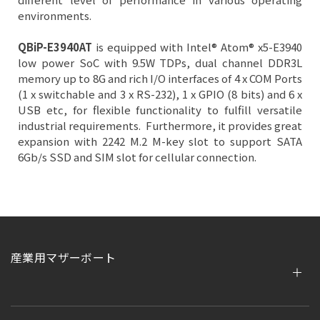
environments.
QBiP-E3940AT
is equipped with Intel® Atom® x5-E3940
low power SoC with 9.5W TDPs, dual channel DDR3L
memory up to 8G and rich I/O interfaces of 4 x COM Ports
(1 x switchable and 3 x RS-232), 1 x GPIO (8 bits) and 6 x
USB etc, for flexible functionality to fulfill versatile
industrial requirements. Furthermore, it provides great
expansion with 2242 M.2 M-key slot to support SATA
6Gb/s SSD and SIM slot for cellular connection.
産業用マザーボート