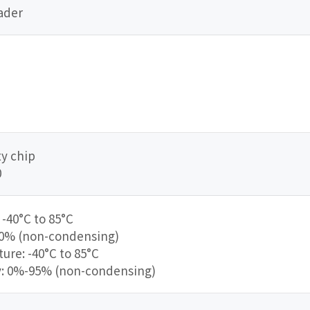
eader
y chip
0
-40°C to 85°C
90% (non-condensing)
re: -40°C to 85°C
y: 0%-95% (non-condensing)