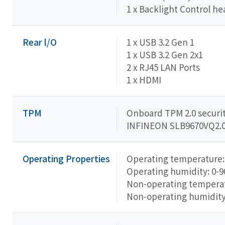
1 x Backlight Control h
Rear l/O
1 x USB 3.2 Gen 1
1 x USB 3.2 Gen 2x1
2 x RJ45 LAN Ports
1 x HDMI
TPM
Onboard TPM 2.0 securit
INFINEON SLB9670VQ2.
Operating Properties
Operating temperature: 
Operating humidity: 0-
Non-operating temperatu
Non-operating humidit