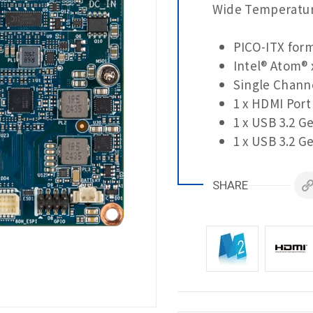
Wide Temperatur
PICO-ITX form
Intel® Atom®
Single Chann
1 x HDMI Port
1 x USB 3.2 G
1 x USB 3.2 G
2 x USB 2.0
Wide Temper
SHARE