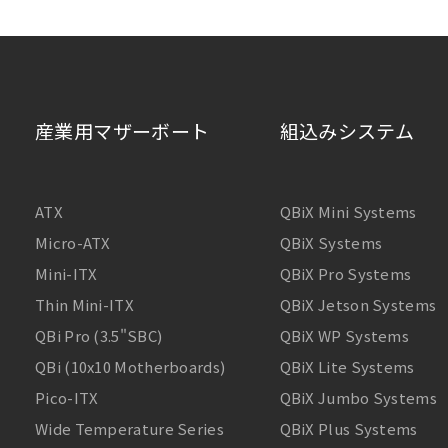
産業用マザーボート
組込みシステム
ATX
QBiX Mini Systems
Micro-ATX
QBiX Systems
Mini-ITX
QBiX Pro Systems
Thin Mini-ITX
QBiX Jetson Systems
QBi Pro (3.5"SBC)
QBiX WP Systems
QBi (10x10 Motherboards)
QBiX Lite Systems
Pico-ITX
QBiX Jumbo Systems
Wide Temperature Series
QBiX Plus Systems