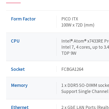
Form Factor
PICO ITX
100W x 72D (mm)
CPU
Intel® Atom® x7433RE P
Intel 7, 4 cores, up to 3
TDP 9W
Socket
FCBGA1264
Memory
1 x DDR5 SO-DIMM socket
Support Single Channe
Ethernet
2 x GbE LAN Ports (Real