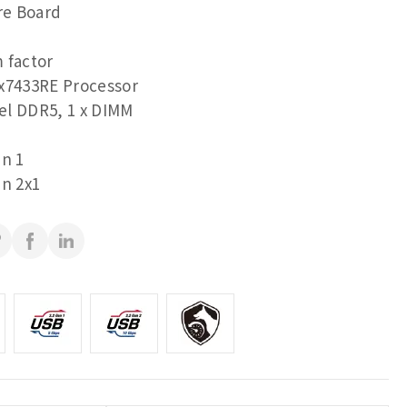
e Board
 factor
 x7433RE Processor
el DDR5, 1 x DIMM
en 1
en 2x1
ature Board