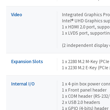
Video
Integrated Graphics Pro
Intel® UHD Graphics sup
1 x HDMI 2.0 port, supp
1 x LVDS port, support
(2 independent display 
Expansion Slots
1 x 2280 M.2 M-Key (PCIe
1 x 2230 M.2 E-Key (PCIe 
Internal I/O
1 x 4-pin box power con
1 x Front panel header
1 x COM header (RS-232/
2 x USB 2.0 headers
1 x GPIO (4-bits) header