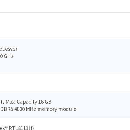
rocessor
.40 GHz
, Max. Capacity 16 GB
l DDR5 4800 MHz memory module
tek® RTL8111H)