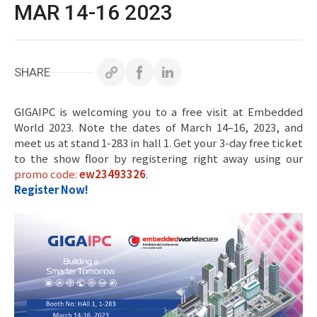
ホワイトペーパー
MAR 14-16 2023
サポート＆ダウンロード
SHARE
お問い合わせ
GIGAIPC is welcoming you to a free visit at Embedded
World 2023. Note the dates of March 14–16, 2023, and
meet us at stand 1-283 in hall 1. Get your 3-day free ticket
to the show floor by registering right away using our
Copyright ©
2026
GIGAIPC
All Rights Reserved.
promo code:
ew23493326
.
Register Now!