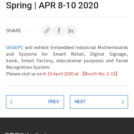
ホワイトペーパー
Spring | APR 8-10 2020
サポート＆ダウンロード
SHARE
お問い合わせ
GIGAIPC
will exhibit Embedded Industrial Motherboards
and Systems for Smart Retail, Digital Signage,
kiosk, Smart Factory, educational purposes and Facial
Recognition System.
Copyright ©
2026
GIGAIPC
All Rights Reserved.
Please visit us on
8
-10 April 2020
at
【
Booth No. 2-15
】
PREV
NEXT