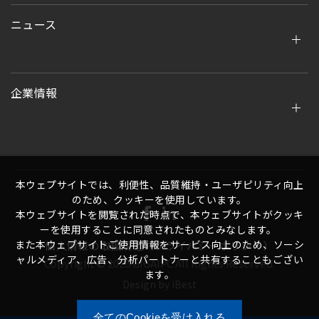
ニュース
企業情報
本ウェプサイトでは、利便性、品質維持・ユーザピリティ向上
のため、クッキーを使用しています。
本ウェブサイトを閲覧された時点で、本ウェブサイトがクッキ
ーを使用することに同意されたものとみなします。
また本ウェブサイトご使用情報をサービス向上のため、ソーシ
個人情報の取扱規程（プライバシーポリシー）
ャルメディア、広告、分析パートナーと共有することもござい
Copyright ©
2026
GIGAIPC
All Rights Reserved.
ます。
Design
by
iBest
全てのCookieを受け入れる